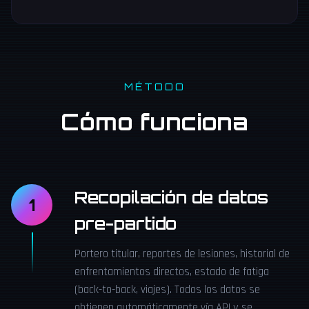
MÉTODO
Cómo funciona
Recopilación de datos
1
pre-partido
Portero titular, reportes de lesiones, historial de
enfrentamientos directos, estado de fatiga
(back-to-back, viajes). Todos los datos se
obtienen automáticamente vía API y se