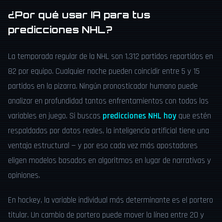
¿Por qué usar IA para tus
predicciones NHL?
La temporada regular de la NHL son 1,312 partidos repartidos en
82 por equipo. Cualquier noche pueden coincidir entre 5 y 15
partidos en la pizarra. Ningún pronosticador humano puede
analizar en profundidad tantos enfrentamientos con todas las
variables en juego. Si buscas
predicciones NHL hoy
que estén
respaldadas por datos reales, la inteligencia artificial tiene una
ventaja estructural — y por eso cada vez más apostadores
eligen modelos basados en algoritmos en lugar de narrativas y
opiniones.
En hockey, la variable individual más determinante es el portero
titular. Un cambio de portero puede mover la línea entre 20 y