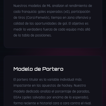
Nuestros modelos de ML analizan el rendimiento de
cada franquicia: goles esperados (xG), participación
de tiros (Corsi/Fenwick), tiempo en zona ofensiva y
calidad de las oportunidades de gol. El objetivo es
medir la verdadera fuerza de cada equipo más allá
de la tabla de posiciones.
Modelo de Portero
El portero titular es la variable individual más
impactante en las apuestas de hockey. Nuestro
modelo dedicado analiza el porcentaje de paradas,
GSAx (goles salvados por encima de lo esperado),
forma reciente e historial cara a cara contra el rival.