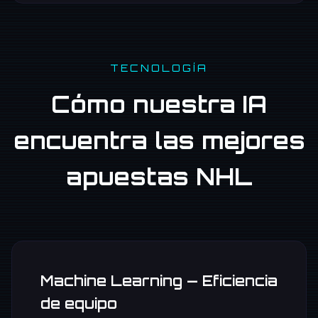
TECNOLOGÍA
Cómo nuestra IA
encuentra las mejores
apuestas NHL
Machine Learning — Eficiencia
de equipo