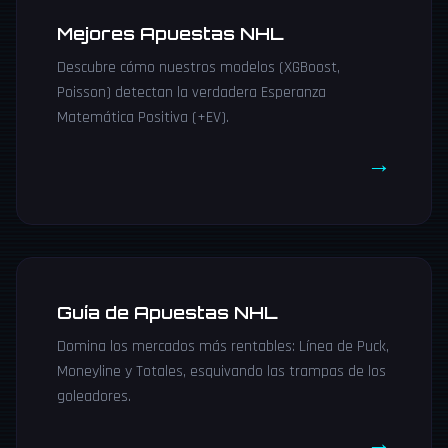
Mejores Apuestas NHL
Descubre cómo nuestros modelos (XGBoost,
Poisson) detectan la verdadera Esperanza
Matemática Positiva (+EV).
→
Guía de Apuestas NHL
Domina los mercados más rentables: Línea de Puck,
Moneyline y Totales, esquivando las trampas de los
goleadores.
→