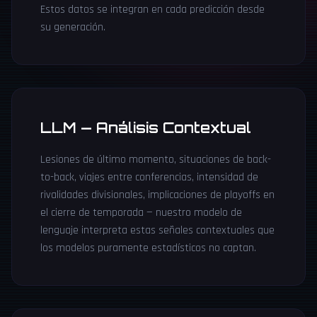
Estos datos se integran en cada predicción desde
su generación.
LLM — Análisis Contextual
Lesiones de último momento, situaciones de back-
to-back, viajes entre conferencias, intensidad de
rivalidades divisionales, implicaciones de playoffs en
el cierre de temporada — nuestro modelo de
lenguaje interpreta estas señales contextuales que
los modelos puramente estadísticos no captan.