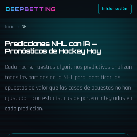
DEEPBETTING
Iniciar sesión
Inicio
›
NHL
Predicciones NHL con IA —
Pronósticos de Hockey Hoy
Cada noche, nuestros algoritmos predictivos analizan
todos los partidos de la NHL para identificar las
apuestas de valor que las casas de apuestas no han
ajustado — con estadísticas de portero integradas en
cada predicción.