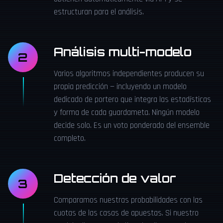
estructuran para el análisis.
Análisis multi-modelo
2
Varios algoritmos independientes producen su
propia predicción — incluyendo un modelo
dedicado de portero que integra las estadísticas
y forma de cada guardameta. Ningún modelo
decide solo. Es un voto ponderado del ensemble
completo.
Detección de valor
3
Comparamos nuestras probabilidades con las
cuotas de las casas de apuestas. Si nuestro