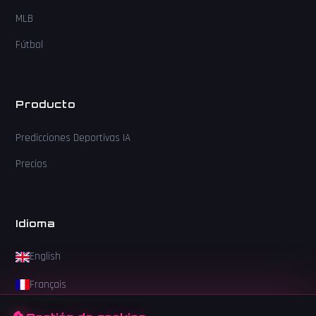
MLB
Fútbol
Producto
Predicciones Deportivas IA
Precios
Idioma
English
Français
Español