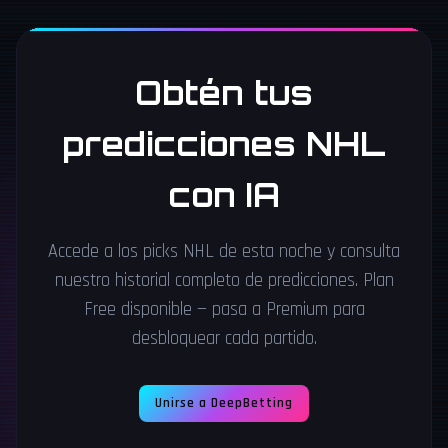
en que se genera, ofreciendo un análisis más profundo
varios picks en una apuesta combinada (parlay). Solo ten
que la mayoría de los pronósticos NHL que encontrarás.
en cuenta que los parlays multiplican tanto el potencial
de ganancia como el riesgo — nuestro consejo es no
Obtén tus
combinar más de 2 o 3 selecciones para mantener una
probabilidad realista.
predicciones NHL
con IA
Accede a los picks NHL de esta noche y consulta
nuestro historial completo de predicciones. Plan
Free disponible — pasa a Premium para
desbloquear cada partido.
Unirse a DeepBetting