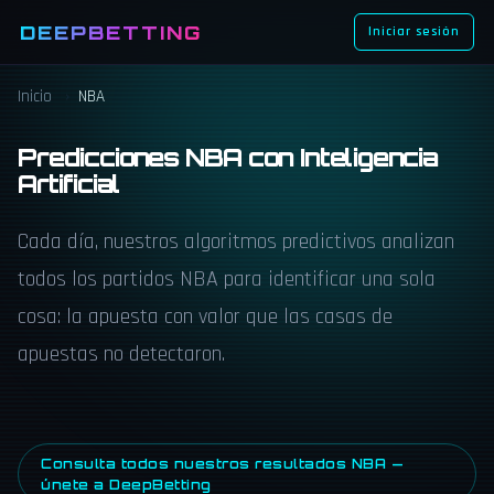
DEEPBETTING
Iniciar sesión
Inicio
›
NBA
Predicciones NBA con Inteligencia
Artificial
Cada día, nuestros algoritmos predictivos analizan
todos los partidos NBA para identificar una sola
cosa: la apuesta con valor que las casas de
apuestas no detectaron.
Consulta todos nuestros resultados NBA —
únete a DeepBetting