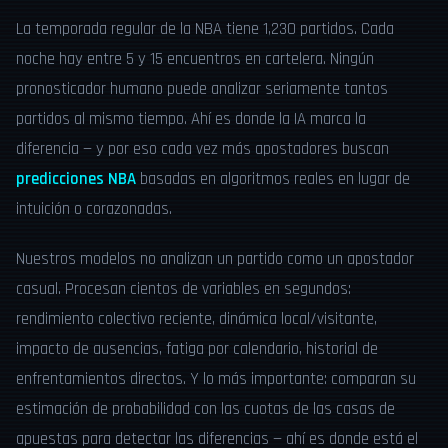
La temporada regular de la NBA tiene 1,230 partidos. Cada
noche hay entre 5 y 15 encuentros en cartelera. Ningún
pronosticador humano puede analizar seriamente tantos
partidos al mismo tiempo. Ahí es donde la IA marca la
diferencia — y por eso cada vez más apostadores buscan
predicciones NBA
basadas en algoritmos reales en lugar de
intuición o corazonadas.
Nuestros modelos no analizan un partido como un apostador
casual. Procesan cientos de variables en segundos:
rendimiento colectivo reciente, dinámica local/visitante,
impacto de ausencias, fatiga por calendario, historial de
enfrentamientos directos. Y lo más importante: comparan su
estimación de probabilidad con las cuotas de las casas de
apuestas para detectar las diferencias — ahí es donde está el