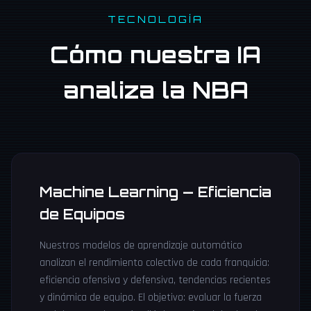
TECNOLOGÍA
Cómo nuestra IA
analiza la NBA
Machine Learning — Eficiencia
de Equipos
Nuestros modelos de aprendizaje automático
analizan el rendimiento colectivo de cada franquicia:
eficiencia ofensiva y defensiva, tendencias recientes
y dinámica de equipo. El objetivo: evaluar la fuerza