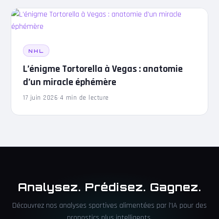
NHL
L’énigme Tortorella à Vegas : anatomie
d’un miracle éphémère
17 juin 2026
·
4 min de lecture
Analysez. Prédisez. Gagnez.
Découvrez nos analyses sportives alimentées par l'IA pour des
pronostics plus intelligents.