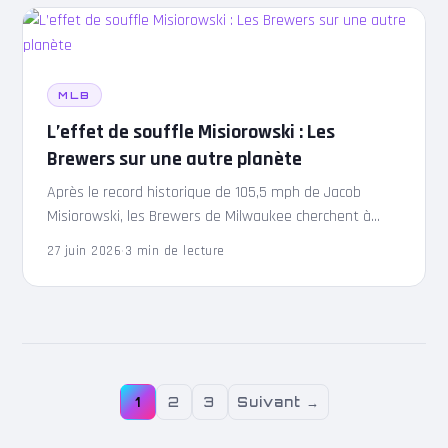
MLB
L’effet de souffle Misiorowski : Les
Brewers sur une autre planète
Après le record historique de 105,5 mph de Jacob
Misiorowski, les Brewers de Milwaukee cherchent à
confirmer leur domination dans une ligue en plein
27 juin 2026
·
3 min de lecture
tumulte.
1
2
3
Suivant →