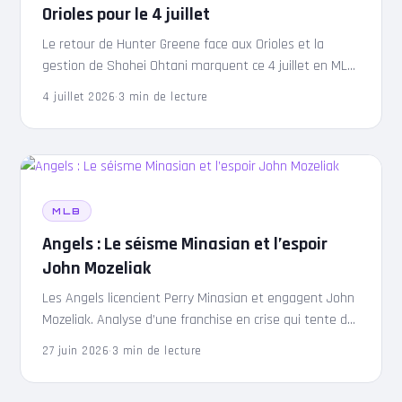
Orioles pour le 4 juillet
Le retour de Hunter Greene face aux Orioles et la
gestion de Shohei Ohtani marquent ce 4 juillet en MLB.
Analyse des enjeux de ce choc Reds-Orioles.
4 juillet 2026
·
3 min de lecture
MLB
Angels : Le séisme Minasian et l’espoir
John Mozeliak
Les Angels licencient Perry Minasian et engagent John
Mozeliak. Analyse d’une franchise en crise qui tente de
sauver ce qu’il reste de l’ère Mike Trout.
27 juin 2026
·
3 min de lecture