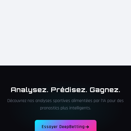
Analysez. Prédisez. Gagnez.
Découvrez nos analyses sportives alimentées par l'IA pour des
pronostics plus intelligents.
Essayer DeepBetting