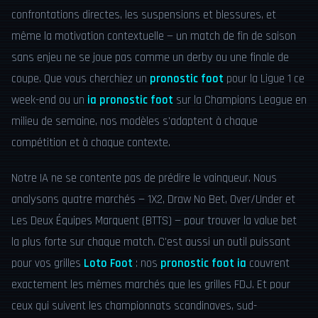
confrontations directes, les suspensions et blessures, et
même la motivation contextuelle — un match de fin de saison
sans enjeu ne se joue pas comme un derby ou une finale de
coupe. Que vous cherchiez un
pronostic foot
pour la Ligue 1 ce
week-end ou un
ia pronostic foot
sur la Champions League en
milieu de semaine, nos modèles s'adaptent à chaque
compétition et à chaque contexte.
Notre IA ne se contente pas de prédire le vainqueur. Nous
analysons quatre marchés — 1X2, Draw No Bet, Over/Under et
Les Deux Équipes Marquent (BTTS) — pour trouver la value bet
la plus forte sur chaque match. C'est aussi un outil puissant
pour vos grilles
Loto Foot
: nos
pronostic foot ia
couvrent
exactement les mêmes marchés que les grilles FDJ. Et pour
ceux qui suivent les championnats scandinaves, sud-