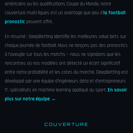
américains ou les qualifications Coupe du Monde, notre
couverture multi-ligues est un avantage que peu d'
ia football
pronostic
peuvent offrir.
En résumé : DeepBetting identifie les meilleures value bets sur
chaque journée de football. Nous ne lançons pas des pronostics
à l'aveugle sur tous les matchs — nous ne signalons que les
rencontres où nos modèles ont détecté un écart significatif
entre notre probabilité et les cotes du marché. DeepBetting est
développé par une équipe d'ingénieurs data et d'entrepreneurs
IT, spécialisés en machine learning appliqué au sport.
En savoir
plus sur notre équipe →
COUVERTURE