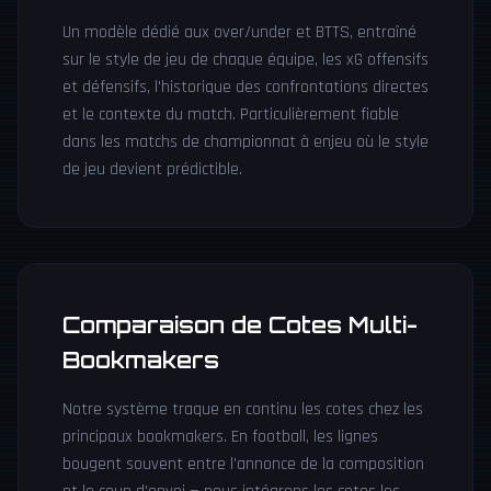
Un modèle dédié aux over/under et BTTS, entraîné
sur le style de jeu de chaque équipe, les xG offensifs
et défensifs, l'historique des confrontations directes
et le contexte du match. Particulièrement fiable
dans les matchs de championnat à enjeu où le style
de jeu devient prédictible.
Comparaison de Cotes Multi-
Bookmakers
Notre système traque en continu les cotes chez les
principaux bookmakers. En football, les lignes
bougent souvent entre l'annonce de la composition