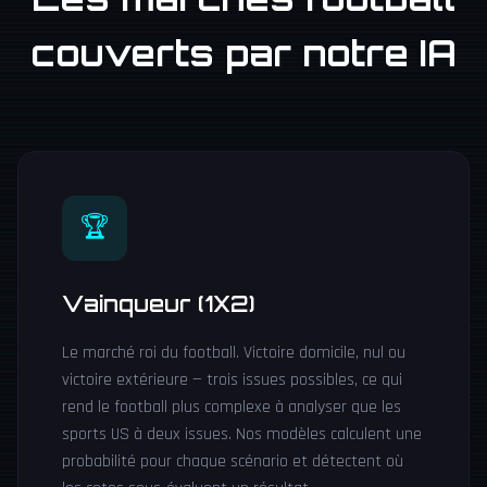
couverts par notre IA
🏆
Vainqueur (1X2)
Le marché roi du football. Victoire domicile, nul ou
victoire extérieure — trois issues possibles, ce qui
rend le football plus complexe à analyser que les
sports US à deux issues. Nos modèles calculent une
probabilité pour chaque scénario et détectent où