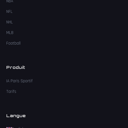
NBA
NFL
NHL
MLB
Football
Produit
IA Paris Sportif
Tarifs
Langue