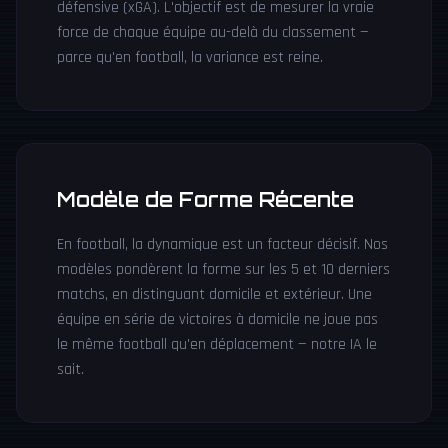
défensive (xGA). L'objectif est de mesurer la vraie
force de chaque équipe au-delà du classement —
parce qu'en football, la variance est reine.
Modèle de Forme Récente
En football, la dynamique est un facteur décisif. Nos
modèles pondèrent la forme sur les 5 et 10 derniers
matchs, en distinguant domicile et extérieur. Une
équipe en série de victoires à domicile ne joue pas
le même football qu'en déplacement — notre IA le
sait.