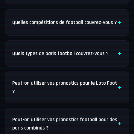
contextuels comme les blessures, les suspensions et la
Le plan Free de DeepBetting inclut un pronostic Football
motivation de fin de saison, et un modèle de régression
gratuit chaque jour, plus un pronostic US Sports (NBA,
pour les totaux de buts et le BTTS. Chaque modèle
Quelles compétitions de football couvrez-vous ?
NFL, NHL ou MLB). Nos algorithmes identifient la
produit sa propre prédiction, puis un système de vote
meilleure value bet du jour parmi toutes les
pondéré génère le pronostic final. L'objectif n'est pas de
Plus de 20 compétitions : les championnats européens
compétitions couvertes et la mettent à votre disposition
trouver le gagnant à chaque fois — c'est de repérer les
majeurs (Ligue 1, Premier League, La Liga, Bundesliga,
gratuitement. Pour accéder à tous les pronostics et à
matchs où les cotes ne reflètent pas la probabilité réelle.
Quels types de paris football couvrez-vous ?
Serie A, Primeira Liga, Eredivisie), les ligues nordiques et
l'historique complet de nos résultats, vous pouvez
sud-américaines (Allsvenskan, Eliteserien, Brasileirão), les
souscrire au plan Premium ou Ultimate.
Quatre marchés principaux : Vainqueur (1X2), Draw No
compétitions européennes (Champions League, Europa
Bet (vainqueur sans le nul), Over/Under (total de buts,
League, Conference League) et les compétitions
Peut-on utiliser vos pronostics pour le Loto Foot
seuil standard à 2.5) et Les Deux Équipes Marquent
internationales (Coupe du Monde — phases finales et
?
(BTTS — Oui/Non). Ce sont les marchés les plus liquides
qualifications —, Euro, CAN, Copa América).
et ceux où nos modèles disposent du meilleur historique
Oui. Les grilles du Loto Foot de la FDJ utilisent
de données.
exactement les mêmes marchés que nous couvrons :
Peut-on utiliser vos pronostics football pour des
résultat 1N2, total de buts et les deux équipes
paris combinés ?
marquent. Vous pouvez vous appuyer sur nos
loto foot