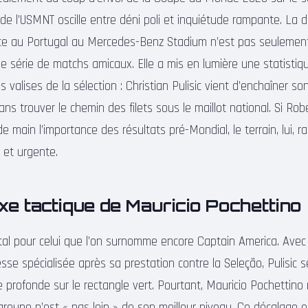
de l’USMNT oscille entre déni poli et inquiétude rampante. La d
ce au Portugal au Mercedes-Benz Stadium n’est pas seulement
 série de matchs amicaux. Elle a mis en lumière une statisti
s valises de la sélection : Christian Pulisic vient d’enchaîner s
ns trouver le chemin des filets sous le maillot national. Si Ro
de main l’importance des résultats pré-Mondial, le terrain, lui, r
 et urgente.
e tactique de Mauricio Pochettino
tal pour celui que l’on surnomme encore Captain America. Ave
esse spécialisée après sa prestation contre la Seleção, Pulisic 
re profonde sur le rectangle vert. Pourtant, Mauricio Pochettino 
roupe n’est « pas loin » de son meilleur niveau. Ce décalage e