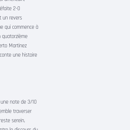
éfaite 2-0
 un revers
que qui commence à
on quatorzième
berto Martinez
aconte une histoire
c une note de 3/10
semble traverser
reste serein,
ntre le discours du