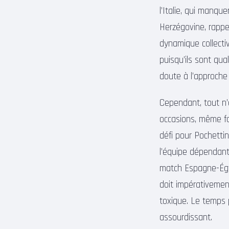
l’Italie, qui manqu
Herzégovine, rappel
dynamique collectiv
puisqu’ils sont qual
doute à l’approche
Cependant, tout n’e
occasions, même fa
défi pour Pochettin
l’équipe dépendant
match Espagne-Égyp
doit impérativemen
toxique. Le temps p
assourdissant.