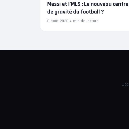
Messi et l’MLS : Le nouveau centre
de gravité du football ?
6 août 2026
·
4 min de lecture
Déc