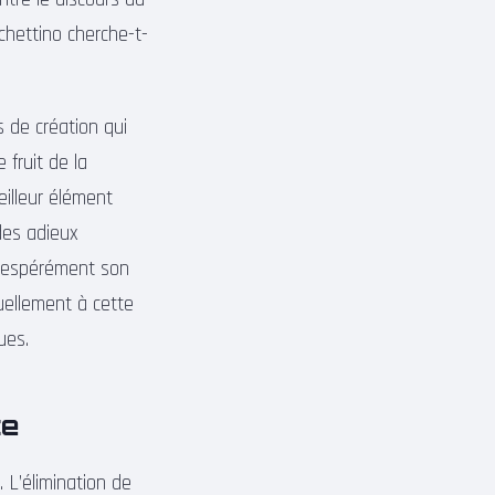
ochettino cherche-t-
 de création qui
 fruit de la
illeur élément
des adieux
ésespérément son
uellement à cette
ues.
te
. L’élimination de