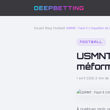
DEEPBETTING
Accueil
/
Blog
/
Football
/
USMNT : Faut-il s’inquiéter de
FOOTBALL
USMNT :
méforme
1 avril 2026
·
3 min de 
À quelques mois se