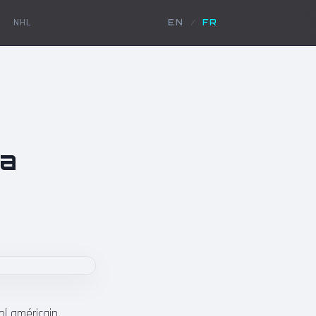
NHL
EN
/
FR
la
l américain,