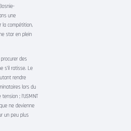
 Bosnie-
sans une
 la compétition,
Une star en plein
 procurer des
s’il ratisse. Le
autant rendre
minatoires lors du
 tension ; l’USMNT
tique ne devienne
ur un peu plus