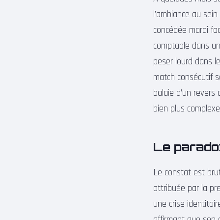
l’ambiance au sein 
concédée mardi fa
comptable dans une
peser lourd dans le
match consécutif sa
balaie d’un revers 
bien plus complexe
Le paradox
Le constat est bru
attribuée par la pr
une crise identitai
affirmant que son g