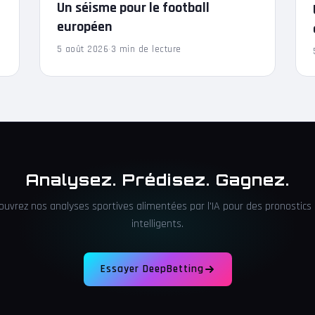
Un séisme pour le football
européen
5 août 2026
·
3 min de lecture
Analysez. Prédisez. Gagnez.
ouvrez nos analyses sportives alimentées par l'IA pour des pronostics 
intelligents.
Essayer DeepBetting