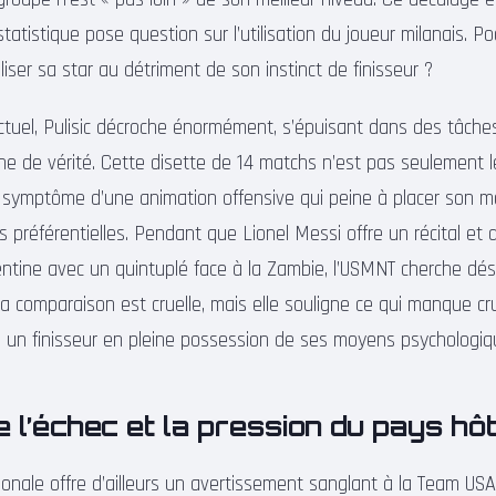
 statistique pose question sur l’utilisation du joueur milanais. P
iliser sa star au détriment de son instinct de finisseur ?
tuel, Pulisic décroche énormément, s’épuisant dans des tâches
one de vérité. Cette disette de 14 matchs n’est pas seulement le
 symptôme d’une animation offensive qui peine à placer son me
 préférentielles. Pendant que Lionel Messi offre un récital et 
ntine avec un quintuplé face à la Zambie, l’USMNT cherche d
La comparaison est cruelle, mais elle souligne ce qui manque cr
: un finisseur en pleine possession de ses moyens psychologiq
 l’échec et la pression du pays hô
tionale offre d’ailleurs un avertissement sanglant à la Team USA