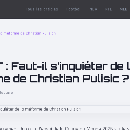
Tous les articles
Football
NBA
NFL
MLB
 la méforme de Christian Pulisic ?
 Faut-il s’inquiéter de 
 de Christian Pulisic ?
lecture
ulement du coup d’envoi de la Coupe du Monde 2026 sur le so