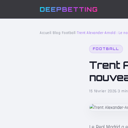
DEEPBETTING
Accueil
/
Blog
/
Football
/
Trent Alexander-Arnold : Le 
FOOTBALL
Trent 
nouvea
15 février 2026
·
3 min
Le Real Madrid a 