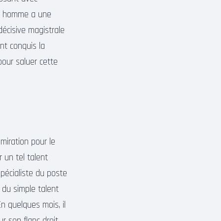
 un homme a une
décisive magistrale
ent conquis la
pour saluer cette
miration pour le
 un tel talent
pécialiste du poste
 du simple talent
En quelques mois, il
 son flanc droit.