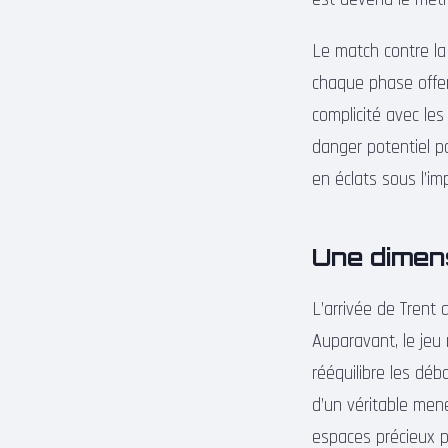
Le match contre la 
chaque phase offen
complicité avec le
danger potentiel po
en éclats sous l’im
Une dimens
L’arrivée de Trent a
Auparavant, le jeu
rééquilibre les dé
d’un véritable men
espaces précieux p