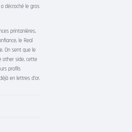
 a décroché le gros
ces printanières,
fiance, le Real
e. On sent que le
 other side, cette
urs profils
éjà en lettres d’or.