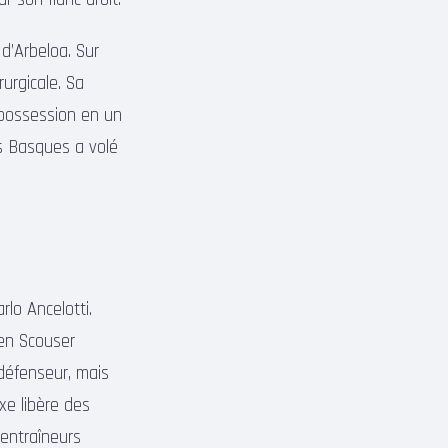
 d’Arbeloa. Sur
urgicale. Sa
 possession en un
es Basques a volé
rlo Ancelotti.
ien Scouser
 défenseur, mais
xe libère des
entraîneurs