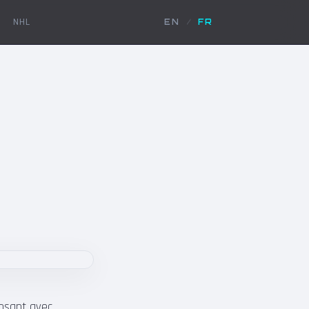
NHL
EN
/
FR
posant avec