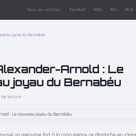
Tous les articles
Football
NBA
NFL
MLB
nouveau joyau du Bernabéu
Alexander-Arnold : Le
u joyau du Bernabéu
 de lecture
envoyé un message fort à la concurrence ce dimanche en s’im