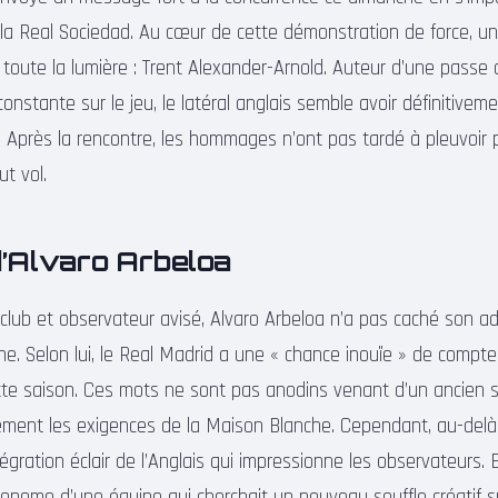
à la Real Sociedad. Au cœur de cette démonstration de force,
 toute la lumière : Trent Alexander-Arnold. Auteur d’une passe 
constante sur le jeu, le latéral anglais semble avoir définitivem
. Après la rencontre, les hommages n’ont pas tardé à pleuvoir 
t vol.
d’Alvaro Arbeloa
 club et observateur avisé, Alvaro Arbeloa n’a pas caché son ad
e. Selon lui, le Real Madrid a une « chance inouïe » de compter
te saison. Ces mots ne sont pas anodins venant d’un ancien s
tement les exigences de la Maison Blanche. Cependant, au-delà
intégration éclair de l’Anglais qui impressionne les observateurs. 
onome d’une équipe qui cherchait un nouveau souffle créatif sur