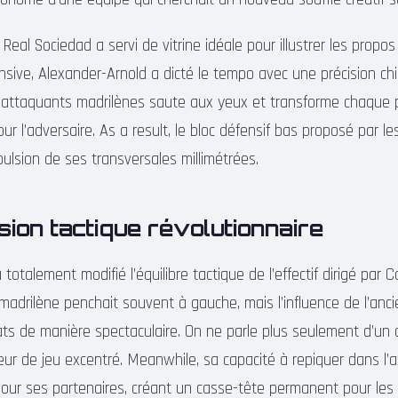
Real Sociedad a servi de vitrine idéale pour illustrer les propos
sive, Alexander-Arnold a dicté le tempo avec une précision chir
s attaquants madrilènes saute aux yeux et transforme chaque
ur l’adversaire. As a result, le bloc défensif bas proposé par l
pulsion de ses transversales millimétrées.
ion tactique révolutionnaire
 totalement modifié l’équilibre tactique de l’effectif dirigé par Ca
 madrilène penchait souvent à gauche, mais l’influence de l’anc
bats de manière spectaculaire. On ne parle plus seulement d’un
eur de jeu excentré. Meanwhile, sa capacité à repiquer dans l’a
our ses partenaires, créant un casse-tête permanent pour les 