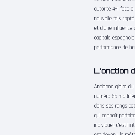
autorité 4-1 face 
nouvelle fois capté
et d’une influence 
capitale espagnole
performance de hau
L’onction 
Ancienne gloire du
numéro 66 madrilèn
dans ses rangs cet
qui connaît parfai
individuel, c’est l’
est devenu le métr