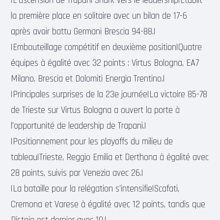
|L’ascension de Trapani Shark vers le leadership|Établit
la première place en solitaire avec un bilan de 17-6
après avoir battu Germani Brescia 94-88.|
|Embouteillage compétitif en deuxième position|Quatre
équipes à égalité avec 32 points : Virtus Bologna, EA7
Milano, Brescia et Dolomiti Energia Trentino.|
|Principales surprises de la 23e journée|La victoire 85-78
de Trieste sur Virtus Bologna a ouvert la porte à
l’opportunité de leadership de Trapani.|
|Positionnement pour les playoffs du milieu de
tableau|Trieste, Reggio Emilia et Derthona à égalité avec
28 points, suivis par Venezia avec 26.|
|La bataille pour la relégation s’intensifie|Scafati,
Cremona et Varese à égalité avec 12 points, tandis que