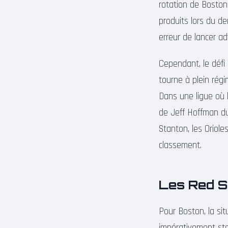
rotation de Boston
produits lors du d
erreur de lancer a
Cependant, le défi
tourne à plein régim
Dans une ligue où l
de Jeff Hoffman du
Stanton, les Oriol
classement.
Les Red So
Pour Boston, la si
impérativement sto