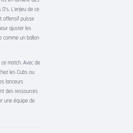
 O’s. L’enjeu de ce
t offensif puisse
our ajuster les
le comme un ballon
e ce match. Avec de
chez les Cubs ou
es lanceurs
nt des ressources
rer une équipe de