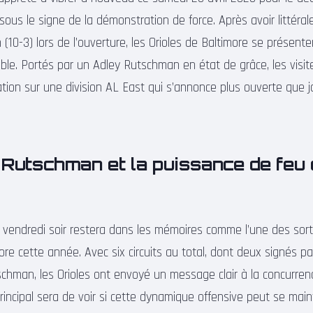
sous le signe de la démonstration de force. Après avoir littéra
(10-3) lors de l’ouverture, les Orioles de Baltimore se présent
able. Portés par un Adley Rutschman en état de grâce, les visit
ation sur une division AL East qui s’annonce plus ouverte que 
 Rutschman et la puissance de feu
vendredi soir restera dans les mémoires comme l’une des sorti
re cette année. Avec six circuits au total, dont deux signés pa
chman, les Orioles ont envoyé un message clair à la concurren
 principal sera de voir si cette dynamique offensive peut se mai