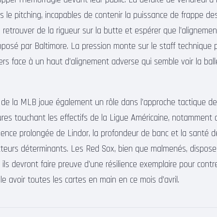
s le pitching, incapables de contenir la puissance de frappe des
 retrouver de la rigueur sur la butte et espérer que l’alignemen
mposé par Baltimore. La pression monte sur le staff technique p
rs face à un haut d’alignement adverse qui semble voir la bal
 de la MLB joue également un rôle dans l’approche tactique d
es touchant les effectifs de la Ligue Américaine, notamment 
sence prolongée de Lindor, la profondeur de banc et la santé d
cteurs déterminants. Les Red Sox, bien que malmenés, dispose
 ils devront faire preuve d’une résilience exemplaire pour cont
e avoir toutes les cartes en main en ce mois d’avril.