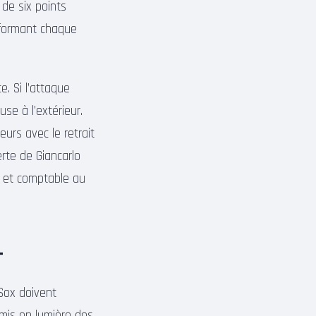
de six points
nsformant chaque
. Si l’attaque
use à l’extérieur.
urs avec le retrait
rte de Giancarlo
e et comptable au
r
 Sox doivent
 mis en lumière des