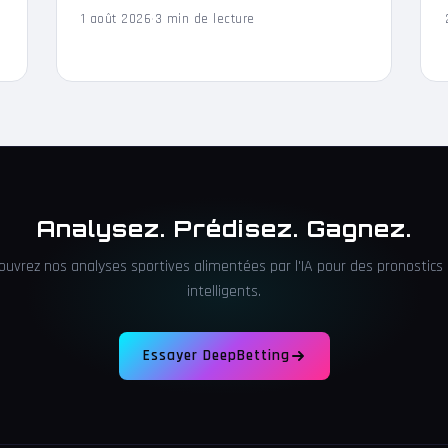
1 août 2026
·
3 min de lecture
Analysez. Prédisez. Gagnez.
ouvrez nos analyses sportives alimentées par l'IA pour des pronostics 
intelligents.
Essayer DeepBetting