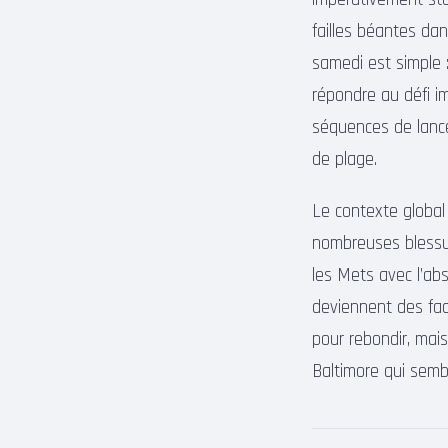
failles béantes dan
samedi est simple :
répondre au défi i
séquences de lance
de plage.
Le contexte global
nombreuses blessur
les Mets avec l’ab
deviennent des fa
pour rebondir, mais
Baltimore qui sembl