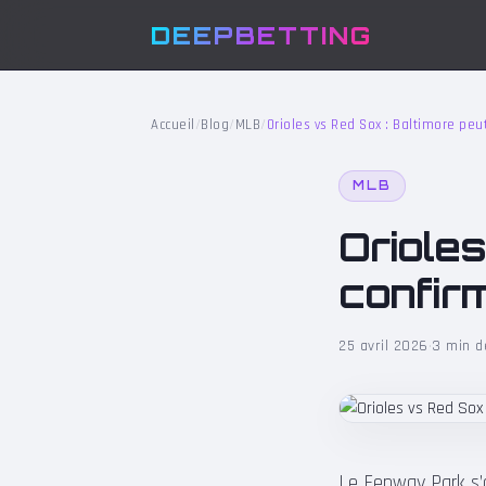
DEEPBETTING
Accueil
/
Blog
/
MLB
/
Orioles vs Red Sox : Baltimore peu
MLB
Orioles
confir
25 avril 2026
·
3 min d
Le Fenway Park s’a