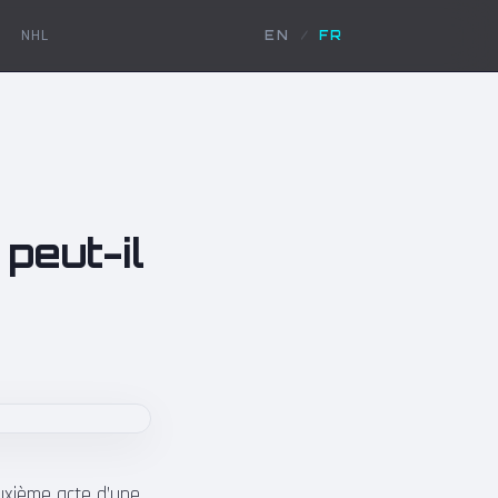
NHL
EN
/
FR
peut-il
uxième acte d’une