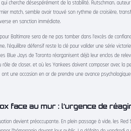
 qui cherche désespérément de la stabilité. Rutschman, auteur 
ernier match, semble avoir trouvé son rythme de croisière, tra
dverse en sanction immédiate.
 pour Baltimore sera de ne pas tomber dans l’excès de confiance
e, l’équilibre défensif reste la clé pour valider une série victorie
es Blue Jays de Toronto réorganisent déjà leur enclos de releve
 rôle de closer, et où les Yankees doivent composer avec la pe
es ont une occasion en or de prendre une avance psychologiqu
x face au mur : l’urgence de réagi
tuation devient préoccupante. En plein passage à vide, les Red
pper l’hémorragie devant leur public. La défaite de vendredi a