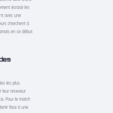
lement écrasé les
ent avec une
eurs cherchent à
jamais en ce début
 des
es les plus
r leur receveur
ce. Pour le match
ntenir face à une