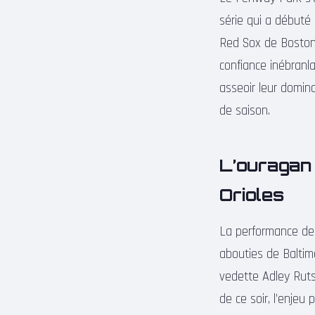
série qui a débuté 
Red Sox de Boston 
confiance inébranl
asseoir leur domin
de saison.
L’ouragan
Orioles
La performance de 
abouties de Baltimo
vedette Adley Ruts
de ce soir, l’enjeu