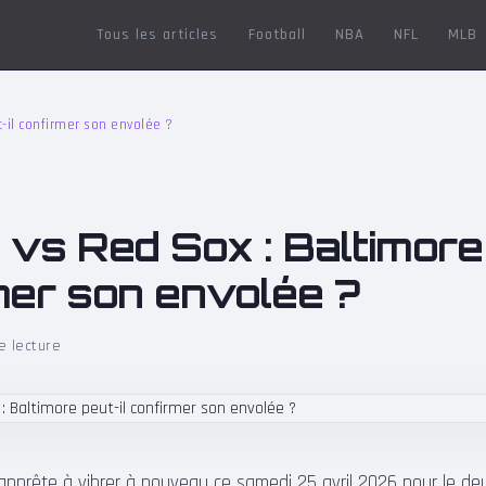
Tous les articles
Football
NBA
NFL
MLB
t-il confirmer son envolée ?
 vs Red Sox : Baltimore 
mer son envolée ?
e lecture
pprête à vibrer à nouveau ce samedi 25 avril 2026 pour le de