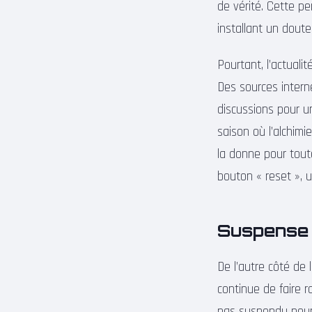
de vérité. Cette p
installant un doute
Pourtant, l’actuali
Des sources intern
discussions pour u
saison où l’alchimi
la donne pour tout
bouton « reset », u
Suspense 
De l’autre côté de 
continue de faire
pas suspendu pour 