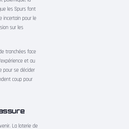
que les Spurs font
e incertain pour le
sion sur les
de tranchées face
’expérience et au
e pour se décider
endent coup pour
rassure
venir. La loterie de