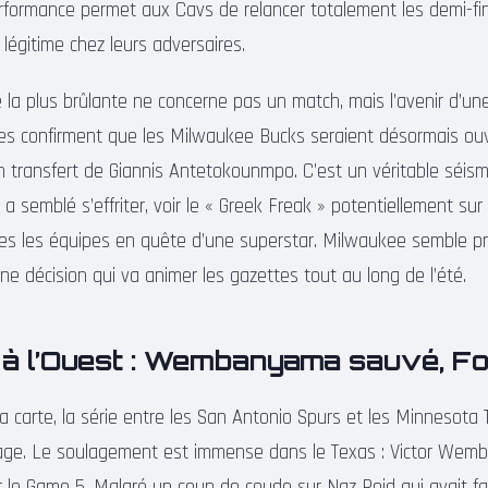
erformance permet aux Cavs de relancer totalement les demi-fina
 légitime chez leurs adversaires.
té la plus brûlante ne concerne pas un match, mais l’avenir d’une
es confirment que les Milwaukee Bucks seraient désormais ou
n transfert de Giannis Antetokounmpo. C’est un véritable séis
e a semblé s’effriter, voir le « Greek Freak » potentiellement s
es les équipes en quête d’une superstar. Milwaukee semble pr
ne décision qui va animer les gazettes tout au long de l’été.
à l’Ouest : Wembanyama sauvé, Fo
la carte, la série entre les San Antonio Spurs et les Minnesota
 rage. Le soulagement est immense dans le Texas : Victor We
le Game 5. Malgré un coup de coude sur Naz Reid qui avait fai