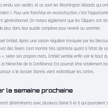
a rendu son verdict, et ce sont les Washington Wizards qui ont
uméro 1. Pour une franchise en reconstruction, c’est l’opportun
ent générationnel. On notera également que les Clippers ont ré
de plus dans leur puzzle complexe pour revenir au sommet.
Joel Embiid. Après une saison régulière tronquée par les bless
ivot des Sixers s’est montré très optimiste quant à l’état de s
 », selon ses propres mots, Embiid semble enfin voir le bout du
 la hiérarchie de la Conférence Est pourrait être totalement b
rtout si le dossier Giannis vient redistribuer les cartes.
er la semaine prochaine
eront déterminants avec plusieurs Game 5 et 6 qui pourraient sc