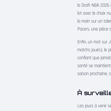
la Draft NBA 2026 
lot avec le choix n
la main sur un tal
Pacers, une pièce 
Enfin, un mot sur 
matchs joués), le p
confiant que jamais
santé se maintient,
saison prochaine, su
À surveill
Les jours à venir s