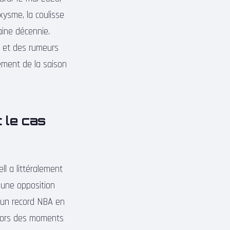
xysme, la coulisse
haine décennie.
es et des rumeurs
ement de la saison
 le cas
ll a littéralement
à une opposition
é un record NBA en
e lors des moments