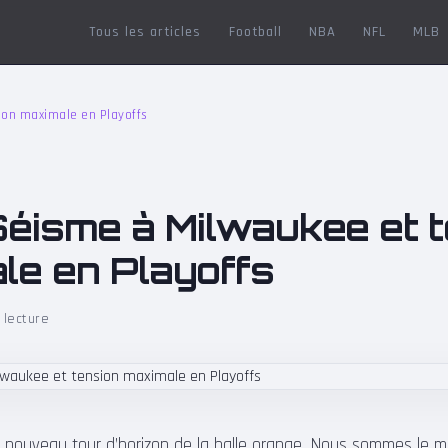
Tous les articles
Football
NBA
NFL
MLB
ion maximale en Playoffs
Séisme à Milwaukee et 
le en Playoffs
 lecture
nouveau tour d’horizon de la balle orange. Nous sommes le ma