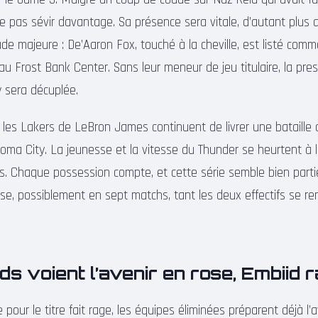
e pas sévir davantage. Sa présence sera vitale, d’autant plus 
ude majeure : De’Aaron Fox, touché à la cheville, est listé comm
au Frost Bank Center. Sans leur meneur de jeu titulaire, la pres
sera décuplée.
les Lakers de LeBron James continuent de livrer une bataille 
oma City. La jeunesse et la vitesse du Thunder se heurtent à l
s. Chaque possession compte, et cette série semble bien parti
e, possiblement en sept matchs, tant les deux effectifs se r
s voient l’avenir en rose, Embiid 
e pour le titre fait rage, les équipes éliminées préparent déjà l’a