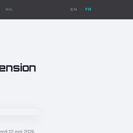
NHL
EN
/
FR
tension
rdi 12 mai 2026,