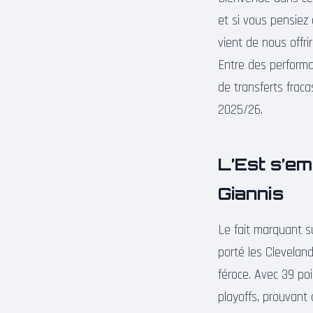
et si vous pensiez 
vient de nous offri
Entre des performan
de transferts frac
2025/26.
L’Est s’em
Giannis
Le fait marquant su
porté les Cleveland
féroce. Avec 39 po
playoffs, prouvant 