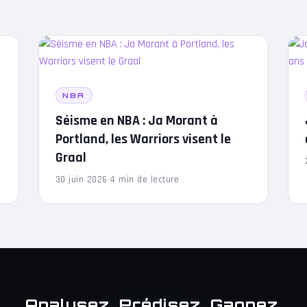
NBA
Séisme en NBA : Ja Morant à
Portland, les Warriors visent le
Graal
30 juin 2026
·
4 min de lecture
Analysez. Prédisez. Gagnez.