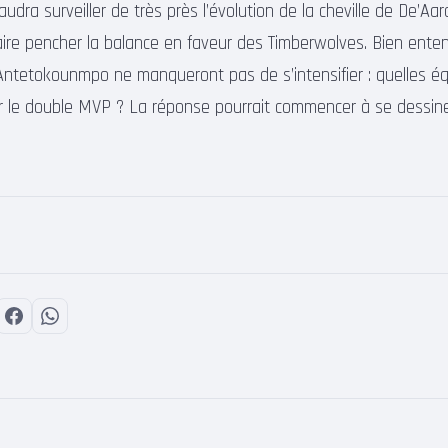
 faudra surveiller de très près l’évolution de la cheville de De’Aa
aire pencher la balance en faveur des Timberwolves. Bien ente
Antetokounmpo ne manqueront pas de s’intensifier : quelles é
irer le double MVP ? La réponse pourrait commencer à se dessine