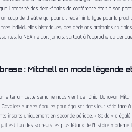
que l’intensité des demi-finales de conférence était à son paro
r un coup de théâtre qui pourrait redéfinir la ligue pour la proc
ces individuelles historiques, des décisions arbitrales crucial
assantes, la NBA ne dort jamais, surtout à l’approche du dénou
brase : Mitchell en mode légende et
r le terrain cette semaine nous vient de l’Ohio. Donovan Mitche
 Cavaliers sur ses épaules pour égaliser dans leur série face 
ints inscrits uniquement en seconde période, « Spida » a égal
qu’il est l’un des scoreurs les plus létaux de l’histoire modern