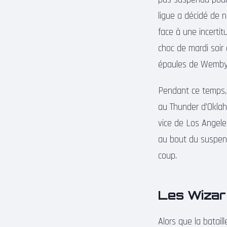
ligue a décidé de n
face à une incertit
choc de mardi soir 
épaules de Wemby 
Pendant ce temps, 
au Thunder d’Oklah
vice de Los Angele
au bout du suspens
coup.
Les Wizard
Alors que la bataill