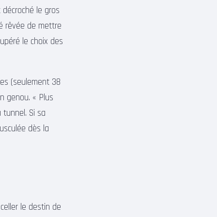
 décroché le gros
ité rêvée de mettre
cupéré le choix des
ures (seulement 38
on genou. « Plus
 tunnel. Si sa
ousculée dès la
eller le destin de