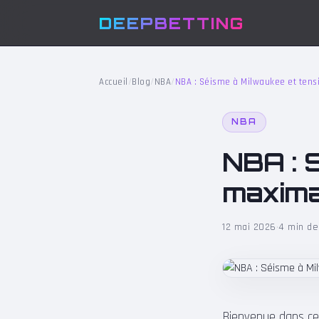
DEEPBETTING
Accueil
/
Blog
/
NBA
/
NBA : Séisme à Milwaukee et tens
NBA
NBA : 
maxima
12 mai 2026
·
4 min de
Bienvenue dans ce 