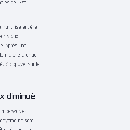
les de l’Est,
 franchise entière.
verts aux
me. Après une
ur le marché change
êt à appuyer sur le
x diminué
 Timberwolves
mbanyama ne sera
t polémique, la