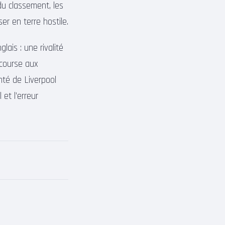
du classement, les
er en terre hostile.
lais : une rivalité
 course aux
nté de Liverpool
 et l’erreur