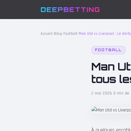
DEEPBETTING
Accueil
/
Blog
/
Football
/
Man Utd vs Liverpool : Le derb
FOOTBALL
Man Ut
tous le
2 mai 2026
·
3 min de 
À quelques encablu