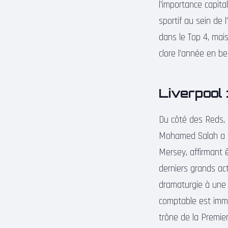
l’importance capita
sportif au sein de 
dans le Top 4, mais
clore l’année en be
Liverpool :
Du côté des Reds, 
Mohamed Salah a ré
Mersey, affirmant ê
derniers grands ac
dramaturgie à une 
comptable est imme
trône de la Premier