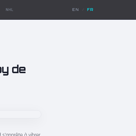
NHL
EN
/
FR
by de
 s’apprête à vibrer