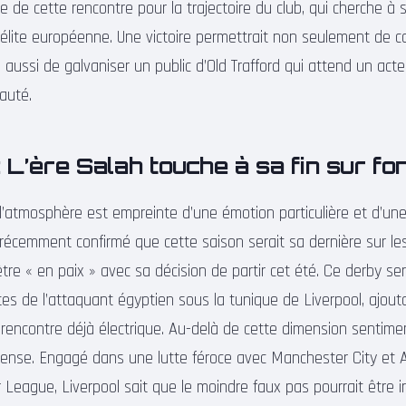
le de cette rencontre pour la trajectoire du club, qui cherche à s
l’élite européenne. Une victoire permettrait non seulement de co
 aussi de galvaniser un public d’Old Trafford qui attend un act
auté.
 L’ère Salah touche à sa fin sur fon
l’atmosphère est empreinte d’une émotion particulière et d’un
cemment confirmé que cette saison serait sa dernière sur les
tre « en paix » avec sa décision de partir cet été. Ce derby se
tes de l’attaquant égyptien sous la tunique de Liverpool, ajou
rencontre déjà électrique. Au-delà de cette dimension sentiment
nse. Engagé dans une lutte féroce avec Manchester City et A
 League, Liverpool sait que le moindre faux pas pourrait être i