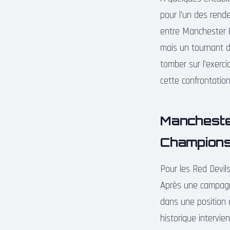
pour l’un des rend
entre Manchester U
mais un tournant dé
tomber sur l’exerci
cette confrontation
Manchester
Champion
Pour les Red Devils
Après une campagn
dans une position 
historique intervie