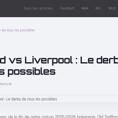
Tous les articles
Football
NBA
NFL
MLB
y de tous les possibles
d vs Liverpool : Le der
s possibles
lecture
res de la fin de cette saison 2025/2026 haletante, Old Trafford