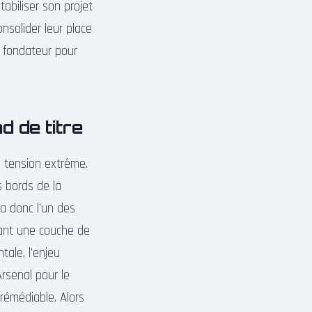
tabiliser son projet
nsolider leur place
e fondateur pour
d de titre
e tension extrême.
 bords de la
ra donc l’un des
tant une couche de
ale, l’enjeu
rsenal pour le
rrémédiable. Alors