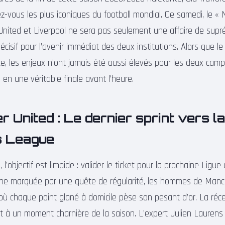
ez-vous les plus iconiques du football mondial. Ce samedi, le «
nited et Liverpool ne sera pas seulement une affaire de supré
cisif pour l’avenir immédiat des deux institutions. Alors que le
ce, les enjeux n’ont jamais été aussi élevés pour les deux cam
 en une véritable finale avant l’heure.
 United : Le dernier sprint vers la
s League
, l’objectif est limpide : valider le ticket pour la prochaine Lig
e marquée par une quête de régularité, les hommes de Manc
où chaque point glané à domicile pèse son pesant d’or. La récep
nt à un moment charnière de la saison. L’expert Julien Laurens s