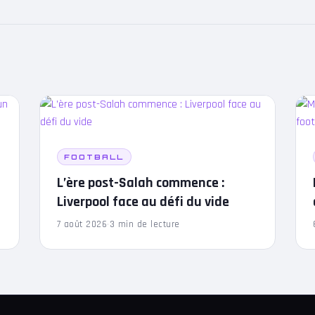
FOOTBALL
L’ère post-Salah commence :
Liverpool face au défi du vide
7 août 2026
·
3 min de lecture