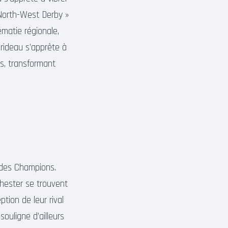
 North-West Derby »
matie régionale,
 rideau s’apprête à
ps, transformant
ue des Champions.
hester se trouvent
tion de leur rival
ouligne d’ailleurs