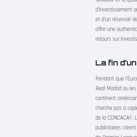
d’investissement qu
et d’un réservoir d
offre une authentic
retours sur invest
La fin d’u
Pendant que l’Euro
Real Madrid ou les
continent américai
cherche pas à copi
de la CONCACAF. La
publicitaires crée