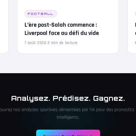
FOOTBALL
L’ère post-Salah commence :
Liverpool face au défi du vide
7 août 2026
·
3 min de lecture
Analysez. Prédisez. Gagnez.
ouvrez nos analyses sportives alimentées par l'IA pour des pronostics 
intelligents.