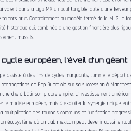
i voient dans la Liga MX un actif tangible, doté d’une ferveur 
e talents brut. Contrairement au modèle fermé de la MLS, le fo
ité historique qui, combinée à une gestion financière plus rig
issement massifs.
n cycle européen, l’éveil d’un géant
pe assiste à des fins de cycles marquants, comme le départ de
 interrogations de Pep Guardiola sur sa succession à Mancheste
n cherche à bâtir son propre empire. L’investissement américa
er le modèle européen, mais à exploiter la synergie unique ent
 multiplication des tournois communs et l’unification progres
nt un écosystème où un club mexicain peut devenir aussi rentab