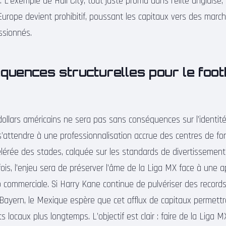
L’exemple de Hull City, tout juste promu dans l’élite anglaise,
Europe devient prohibitif, poussant les capitaux vers des marc
ssionnés.
uences structurelles pour le foot
 dollars américains ne sera pas sans conséquences sur l’identi
s’attendre à une professionnalisation accrue des centres de fo
lérée des stades, calquée sur les standards de divertissement
fois, l’enjeu sera de préserver l’âme de la Liga MX face à une
commerciale. Si Harry Kane continue de pulvériser des record
Bayern, le Mexique espère que cet afflux de capitaux permettra
ts locaux plus longtemps. L’objectif est clair : faire de la Liga 