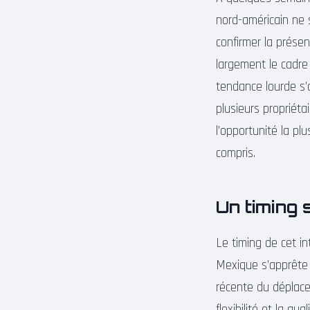
nord-américain ne s
confirmer la prése
largement le cadre 
tendance lourde s’a
plusieurs propriéta
l’opportunité la pl
compris.
Un timing 
Le timing de cet i
Mexique s’apprête à
récente du déplace
flexibilité et la q