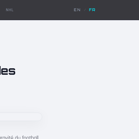
NHL
EN
/
FR
des
avité du football