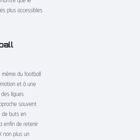
 montre que le
hés plus accessibles
ball
té même du football
rmation et à une
 des ligues
 approche souvent
s de buts en
 enfin de retenir
MX non plus un