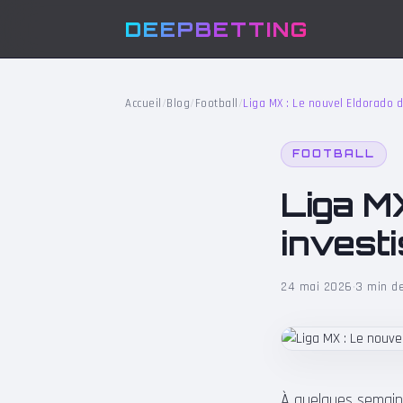
DEEPBETTING
Accueil
/
Blog
/
Football
/
Liga MX : Le nouvel Eldorado 
FOOTBALL
Liga M
invest
24 mai 2026
·
3 min de
À quelques semaine