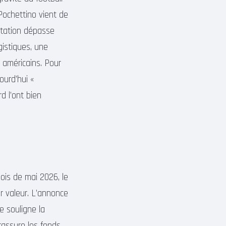
Pochettino vient de
itation dépasse
gistiques, une
x américains. Pour
ourd’hui «
d l’ont bien
ois de mai 2026, le
ur valeur. L’annonce
e souligne la
 rassure les fonds