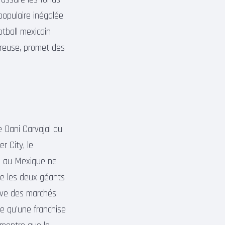
populaire inégalée
otball mexicain
oureuse, promet des
 Dani Carvajal du
r City, le
in au Mexique ne
re les deux géants
sive des marchés
le qu’une franchise