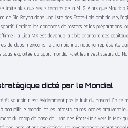
e limite plus aux seuls terrains de la MLS. Alors que Mauricio 
nce de Gio Reyna dans une liste des États-Unis ambitieuse, l’ag
sportif. Derrière les annonces de rosters et les préparations lo
ffirme : la Liga MX est devenue la cible prioritaire des capitau
ires de clubs mexicains, le championnat national représente auj
us sous-exploitée du sport mondial », et les investisseurs du Nor
stratégique dicté par le Mondial
ntérêt soudain n’est évidemment pas le fruit du hasard. En ce m
 accueillir le monde, et les infrastructures locales prouvent le
ment du camp de base de l’Iran des États-Unis vers le Mexiqu
ualité des installations mexicaines. Ce rayonnement opérationnel