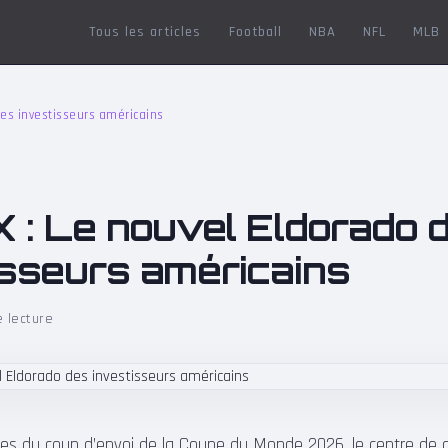
Tous les articles
Football
NBA
NFL
MLB
des investisseurs américains
X : Le nouvel Eldorado 
isseurs américains
 lecture
s du coup d’envoi de la Coupe du Monde 2026, le centre de gr