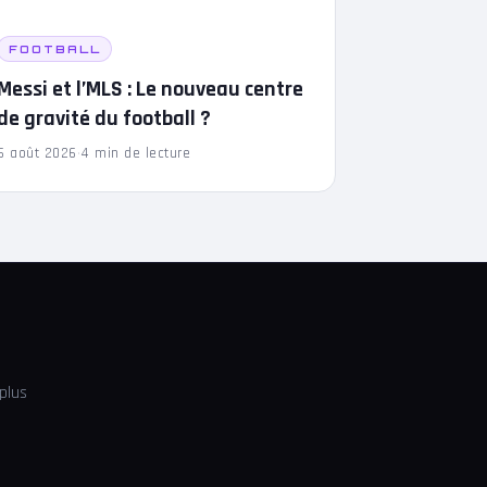
FOOTBALL
Messi et l’MLS : Le nouveau centre
de gravité du football ?
6 août 2026
·
4 min de lecture
plus