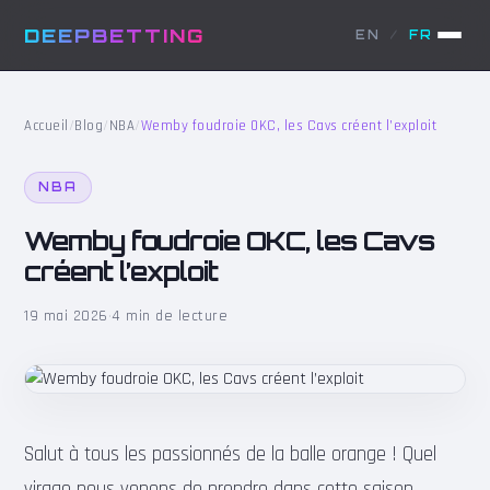
DEEPBETTING
EN
/
FR
Accueil
/
Blog
/
NBA
/
Wemby foudroie OKC, les Cavs créent l’exploit
NBA
Wemby foudroie OKC, les Cavs
créent l’exploit
19 mai 2026
·
4 min de lecture
Salut à tous les passionnés de la balle orange ! Quel
virage nous venons de prendre dans cette saison