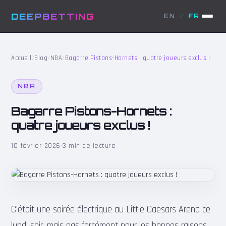
DEEPBETTING
EN
/
FR
Accueil
/
Blog
/
NBA
/
Bagarre Pistons-Hornets : quatre joueurs exclus !
NBA
Bagarre Pistons-Hornets :
quatre joueurs exclus !
10 février 2026
·
3 min de lecture
C’était une soirée électrique au Little Caesars Arena ce
lundi soir, mais pas forcément pour les bonnes raisons