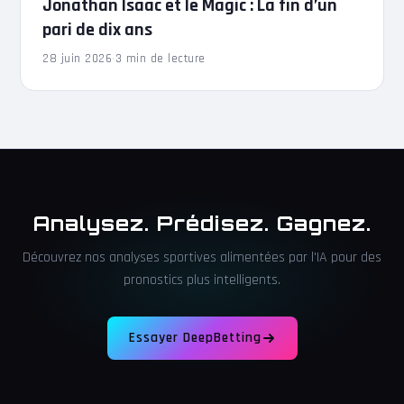
Jonathan Isaac et le Magic : La fin d’un
pari de dix ans
28 juin 2026
·
3 min de lecture
Analysez. Prédisez. Gagnez.
Découvrez nos analyses sportives alimentées par l'IA pour des
pronostics plus intelligents.
Essayer DeepBetting