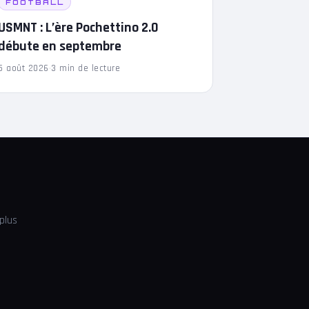
FOOTBALL
USMNT : L’ère Pochettino 2.0
débute en septembre
5 août 2026
·
3 min de lecture
plus