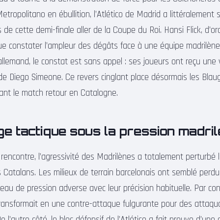
etropolitano en ébullition, l’Atlético de Madrid a littéralement 
 de cette demi-finale aller de la Coupe du Roi. Hansi Flick, d’ord
ue constater l’ampleur des dégâts face à une équipe madrilène
allemand, le constat est sans appel : ses joueurs ont reçu une 
t de Diego Simeone. Ce revers cinglant place désormais les Bla
vant le match retour en Catalogne.
e tactique sous la pression madri
rencontre, l’agressivité des Madrilènes a totalement perturbé l
s Catalans. Les milieux de terrain barcelonais ont semblé perdu
ideau de pression adverse avec leur précision habituelle. Par c
transformait en une contre-attaque fulgurante pour des attaqu
 De l’autre côté, le bloc défensif de l’Atlético a fait preuve d’une 