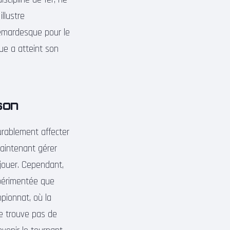
llustre
hemardesque pour le
que a atteint son
son
durablement affecter
maintenant gérer
jouer. Cependant,
xpérimentée que
mpionnat, où la
ne trouve pas de