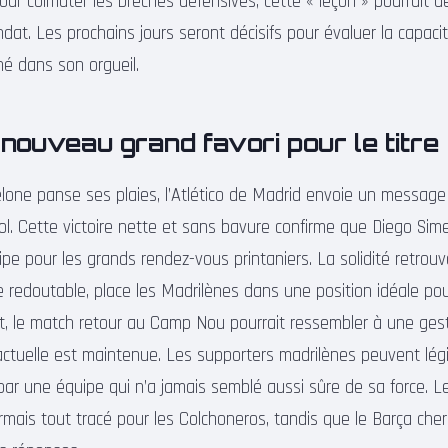
our colmater les brèches défensives, cette « leçon » pourrait d
at. Les prochains jours seront décisifs pour évaluer la capacit
hé dans son orgueil.
, nouveau grand favori pour le titre
one panse ses plaies, l’Atlético de Madrid envoie un message 
ol. Cette victoire nette et sans bavure confirme que Diego Si
pe pour les grands rendez-vous printaniers. La solidité retrouv
e redoutable, place les Madrilènes dans une position idéale pou
lt, le match retour au Camp Nou pourrait ressembler à une gest
r actuelle est maintenue. Les supporters madrilènes peuvent lé
par une équipe qui n’a jamais semblé aussi sûre de sa force. L
rmais tout tracé pour les Colchoneros, tandis que le Barça che