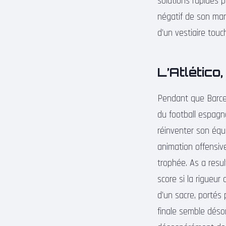
solutions rapides p
négatif de son mand
d’un vestiaire touc
L’Atlético
Pendant que Barcel
du football espagn
réinventer son équi
animation offensiv
trophée. As a resu
score si la rigueu
d’un sacre, portés 
finale semble déso