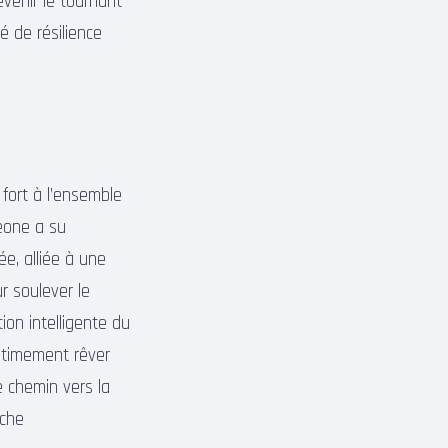
evenir le tournant
é de résilience
fort à l’ensemble
meone a su
ée, alliée à une
r soulever le
ion intelligente du
gitimement rêver
e chemin vers la
rche