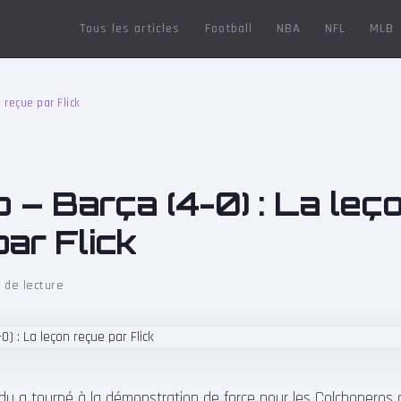
Tous les articles
Football
NBA
NFL
MLB
n reçue par Flick
o – Barça (4-0) : La leç
ar Flick
 de lecture
du a tourné à la démonstration de force pour les Colchoneros ce