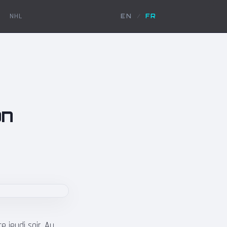
NHL
EN
/
FR
on
 jeudi soir. Au