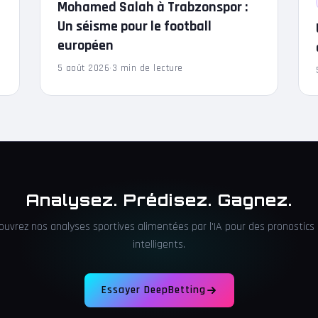
Mohamed Salah à Trabzonspor :
Un séisme pour le football
européen
5 août 2026
·
3 min de lecture
Analysez. Prédisez. Gagnez.
ouvrez nos analyses sportives alimentées par l'IA pour des pronostics 
intelligents.
Essayer DeepBetting