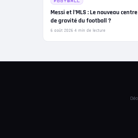
FOOTBALL
Messi et l’MLS : Le nouveau centre
de gravité du football ?
6 août 2026
·
4 min de lecture
Déc