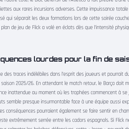
ettes aux rares incursions adverses. Cette impuissance totale i
ssé qui séparait les deux formations lors de cette soirée cauc
le plan de jeu de Flick a volé en éclats dès que l’intensité physi
uences lourdes pour la fin de sai
e des traces indélébiles dans l’esprit des joueurs et pourrait 
 saison 2025/26. En attendant le match retour, le Barça doit 
iance inattendue au moment où les trophées commencent à se 
buts semble presque insurmontable face à une équipe aussi e
. Les conséquences pourraient également se faire sentir en cha
 reste extrêmement serrée entre les cadors espagnols. Si Flick 