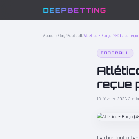
DEEPBETTING
Accueil
/
Blog
/
Football
/
Atlético – Barça (4-0) : La leço
FOOTBALL
Atlétic
reçue p
13 février 2026
·
3 min
Le choc tant atten