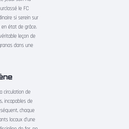
surclassé le FC
inaire si serein sur
 en état de grâce.
véritable leçon de
ugranas dans une
lène
a circulation de
s, incapables de
onséquent, chaque
ants locaux d’une
discipline de fer, ne