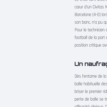
cœur d’un Civitas M
Barcelone (4-0) lors
son banc, n’a pu q
Pour le technicien 
football de la par
position critique a
Un naufrag
Dès l’entame de la 
balle habituelle de
briser le premier r
perte de balle se 
efficacité clinique.