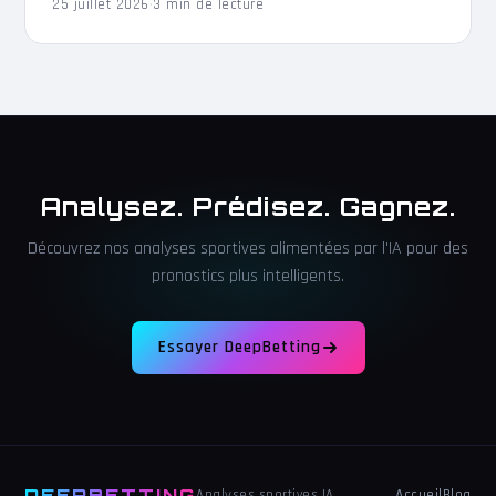
25 juillet 2026
·
3 min de lecture
Analysez. Prédisez. Gagnez.
Découvrez nos analyses sportives alimentées par l'IA pour des
pronostics plus intelligents.
Essayer DeepBetting
DEEPBETTING
Accueil
Blog
Analyses sportives IA