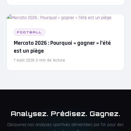
FOOTBALL
Mercato 2026 : Pourquoi « gagner » l’été
est un piège
7 août 2026
·
3 min de lecture
Analysez. Prédisez. Gagnez.
Découvrez nos analyses sportives alimentées par l'IA pour des