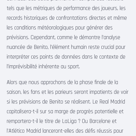
tels que les métriques de performance des joueurs, les
records historiques de confrontations directes et même
les conditions météorologiques pour générer des
prévisions. Cependant, comme le démontre l’analyse
nuancée de Benito, l’élément humain reste crucial pour
interpréter ces points de données dans le contexte de
l’imprévisibilité inhérente au sport.
Alors que nous approchons de la phase finale de la
saison, les fans et les parieurs seront impatients de voir
si les prévisions de Benito se réalisent. Le Real Madrid
capitalisera-t-il sur sa marge de progrès potentielle et
remportera-t-il le titre de LaLiga ? Ou Barcelone et
l’Atlético Madrid lanceront-elles des défis réussis pour