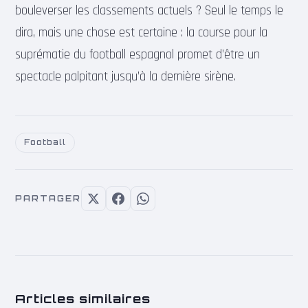
bouleverser les classements actuels ? Seul le temps le
dira, mais une chose est certaine : la course pour la
suprématie du football espagnol promet d’être un
spectacle palpitant jusqu’à la dernière sirène.
Football
PARTAGER
Articles similaires