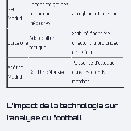
Leader malgré des
Real
performances
Jeu global et constance
Madrid
médiocres
Stabilité financière
Adaptabilité
Barcelone
affectant la profondeur
tactique
de l’effectif
Puissance d’attaque
Atlético
Solidité défensive
dans les grands
Madrid
matches
L’impact de la technologie sur
l’analyse du football