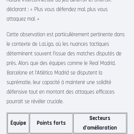
déclarant : « Plus vous défendez mal, plus vous
attaquez mal. »
Cette observation est particulièrement pertinente dans
le contexte de LaLiga, où les nuances tactiques
déterminent souvent l’issue des matches disputés de
près. Alors que des équipes comme le Real Madrid,
Barcelone et l’Atlético Madrid se disputent la
suprématie, leur capacité à maintenir une solidité
défensive tout en montant des attaques efficaces
pourrait se révéler cruciale.
Secteurs
Équipe
Points forts
d’amélioration