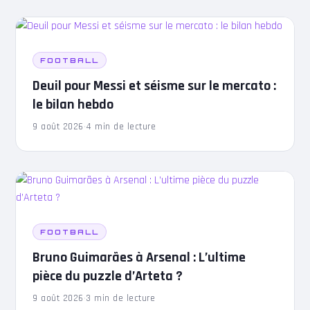
FOOTBALL
Deuil pour Messi et séisme sur le mercato :
le bilan hebdo
9 août 2026
·
4 min de lecture
FOOTBALL
Bruno Guimarães à Arsenal : L’ultime
pièce du puzzle d’Arteta ?
9 août 2026
·
3 min de lecture