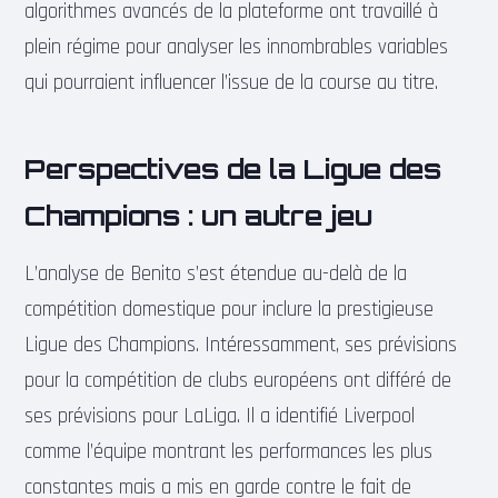
algorithmes avancés de la plateforme ont travaillé à
plein régime pour analyser les innombrables variables
qui pourraient influencer l’issue de la course au titre.
Perspectives de la Ligue des
Champions : un autre jeu
L’analyse de Benito s’est étendue au-delà de la
compétition domestique pour inclure la prestigieuse
Ligue des Champions. Intéressamment, ses prévisions
pour la compétition de clubs européens ont différé de
ses prévisions pour LaLiga. Il a identifié Liverpool
comme l’équipe montrant les performances les plus
constantes mais a mis en garde contre le fait de