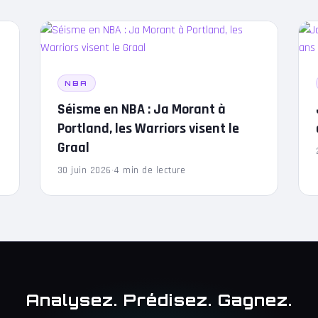
NBA
Séisme en NBA : Ja Morant à
Portland, les Warriors visent le
Graal
30 juin 2026
·
4 min de lecture
Analysez. Prédisez. Gagnez.