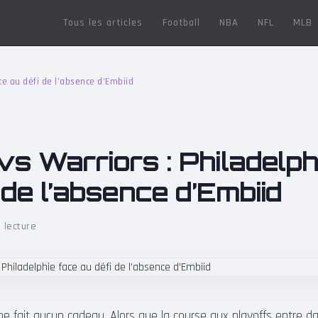
Tous les articles
Football
NBA
NFL
MLB
ace au défi de l’absence d’Embiid
s Warriors : Philadelph
 de l’absence d’Embiid
 lecture
ne fait aucun cadeau. Alors que la course aux playoffs entre 