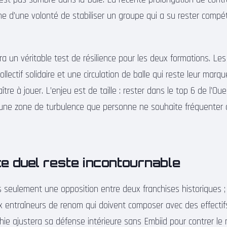
e d’une volonté de stabiliser un groupe qui a su rester compéti
a un véritable test de résilience pour les deux formations. Les
llectif solidaire et une circulation de balle qui reste leur marqu
re à jouer. L’enjeu est de taille : rester dans le top 6 de l’Oue
, une zone de turbulence que personne ne souhaite fréquenter 
e duel reste incontournable
 seulement une opposition entre deux franchises historiques ; 
x entraîneurs de renom qui doivent composer avec des effectifs
ie ajustera sa défense intérieure sans Embiid pour contrer l