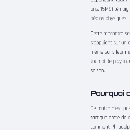
ans, 15M$) témoign
pépins physiques.
Cette rencontre ser
s’appuient sur un co
même sans leur maît
tournoi de play-in
saison.
Pourquoi c
Ce match n’est pas
tactique entre deu
comment Philadelph