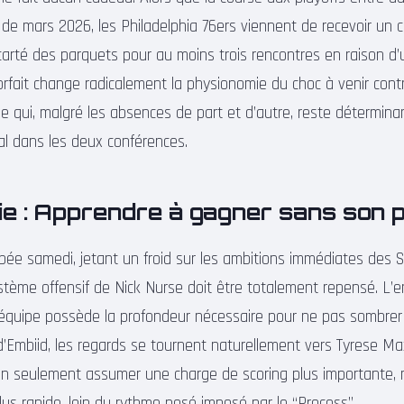
s de mars 2026, les Philadelphia 76ers viennent de recevoir un
carté des parquets pour au moins trois rencontres en raison d’
 forfait change radicalement la physionomie du choc à venir cont
he qui, malgré les absences de part et d’autre, reste détermina
al dans les deux conférences.
hie : Apprendre à gagner sans son
ée samedi, jetant un froid sur les ambitions immédiates des Si
système offensif de Nick Nurse doit être totalement repensé. L’e
 équipe possède la profondeur nécessaire pour ne pas sombre
e d’Embiid, les regards se tournent naturellement vers Tyrese 
on seulement assumer une charge de scoring plus importante, 
lus rapide, loin du rythme posé imposé par le “Process”.