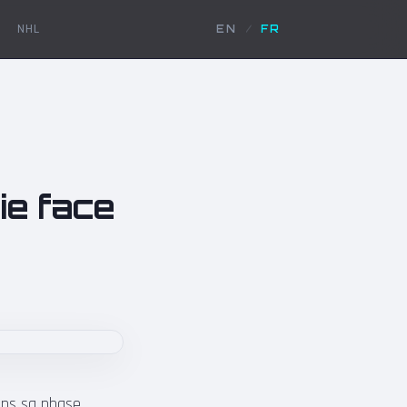
NHL
EN
/
FR
ie face
dans sa phase