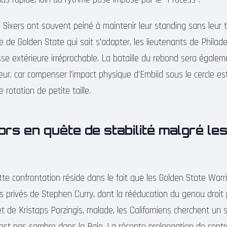
 Sixers ont souvent peiné à maintenir leur standing sans leur t
de Golden State qui sait s’adapter, les lieutenants de Philade
se extérieure irréprochable. La bataille du rebond sera égalem
eur, car compenser l’impact physique d’Embiid sous le cercle e
 rotation de petite taille.
rs en quête de stabilité malgré le
te confrontation réside dans le fait que les Golden State Warr
rs privés de Stephen Curry, dont la rééducation du genou droit
 de Kristaps Porzingis, malade, les Californiens cherchent un 
est pas sombre dans la Baie. La récente prolongation de contr