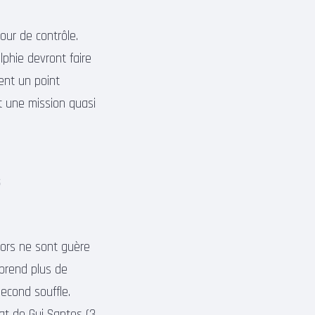
our de contrôle.
lphie devront faire
ent un point
st une mission quasi
s
iors ne sont guère
 prend plus de
second souffle.
at de Gui Santos (3