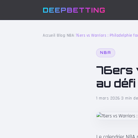
DEEPBETTING
Accueil
/
Blog
/
NBA
/
76ers vs Warriors : Philadelphie f
NBA
76ers v
au défi
1 mars 2026
·
3 min de
Le calendrier NBA 