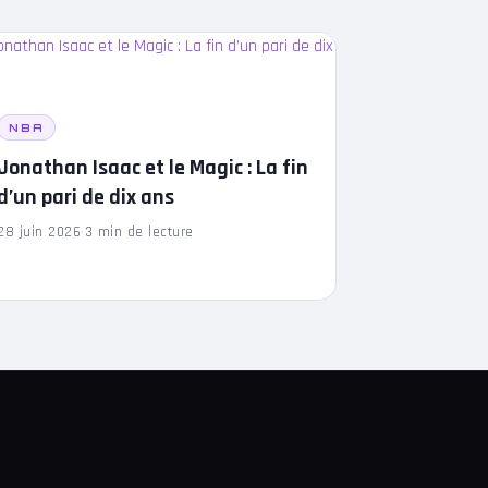
NBA
Jonathan Isaac et le Magic : La fin
d’un pari de dix ans
28 juin 2026
·
3 min de lecture