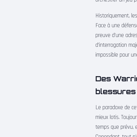
Historiquement, les
Face à une défense 
preuve d’une adres
d’interrogation maj
impossible pour une
Des Warrio
blessures
Le paradoxe de cet
mieux lotis. Toujou
temps que prévu, et
Cependant, tout n’