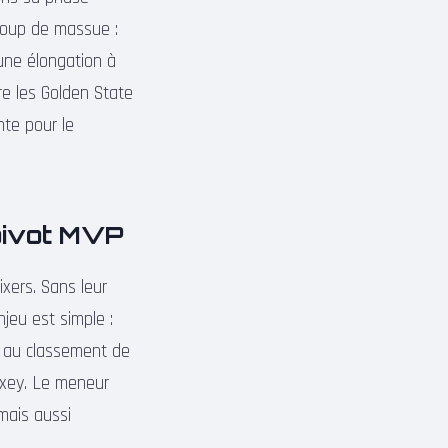
 coup de massue :
une élongation à
re les Golden State
nte pour le
 pivot MVP
xers. Sans leur
njeu est simple :
r au classement de
Maxey. Le meneur
mais aussi