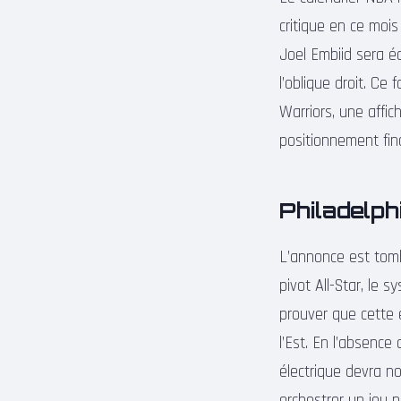
critique en ce moi
Joel Embiid sera é
l’oblique droit. Ce
Warriors, une affic
positionnement fin
Philadelp
L’annonce est tomb
pivot All-Star, le 
prouver que cette
l’Est. En l’absenc
électrique devra n
orchestrer un jeu p