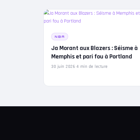
NBA
Ja Morant aux Blazers : Séisme à
Memphis et pari fou à Portland
30 juin 2026
·
4 min de lecture